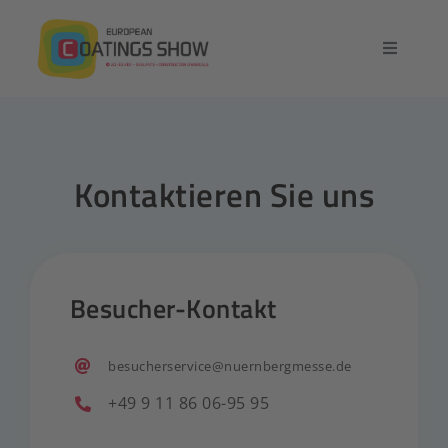
Zum
Inhalt
Navigatio
springen
umschalt
Startseite
Überblick
Kontaktieren Sie uns
Ausstellung
Konferenz
Besucher-Kontakt
Kontakt
besucherservice@nuernbergmesse.de
+49 9 11 86 06-95 95
Deutsch