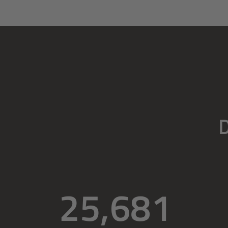
D
25,681