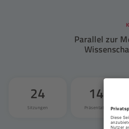
Parallel zur 
Wissenscha
24
144
Sitzungen
Präsentationen