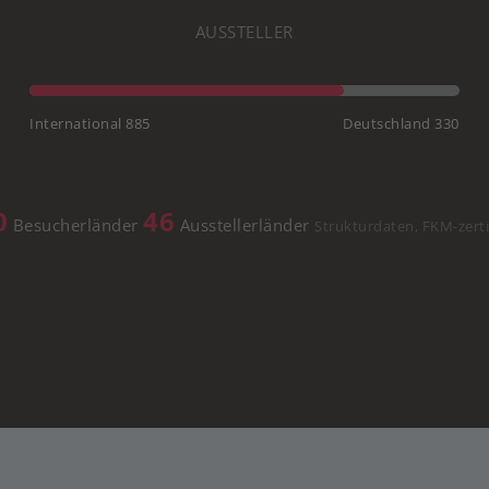
AUSSTELLER
International 885
Deutschland 330
0
46
Besucherländer
Ausstellerländer
Strukturdaten, FKM-zertif