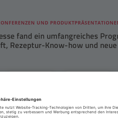
KONFERENZEN UND PRODUKTPRÄSENTATIONE
Messe fand ein umfangreiches Pr
ft, Rezeptur-Know-how und neue I
116
12
Produktpräsentationen
Start-up-
Präsentationen