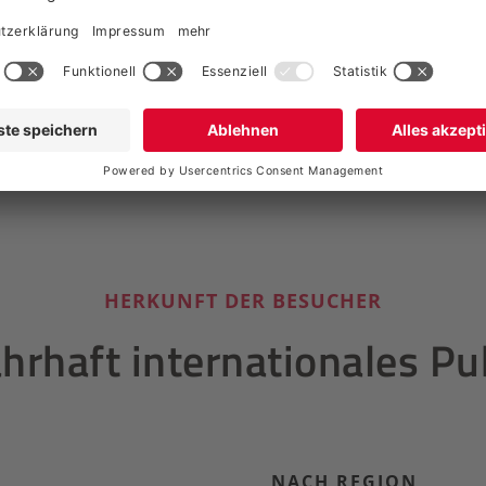
HERKUNFT DER BESUCHER
hrhaft internationales P
NACH REGION