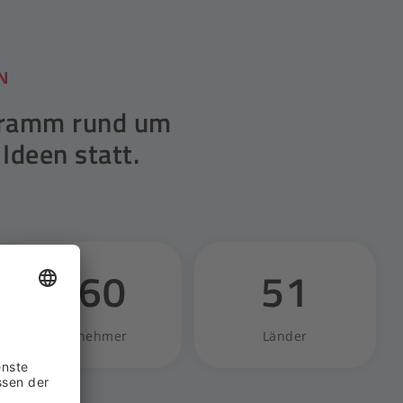
N
ogramm rund um
deen statt.
660
51
Teilnehmer
Länder