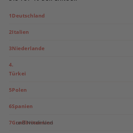
1Deutschland
2Italien
3Niederlande
4.
Türkei
5Polen
6Spanien
7Großbritannien
und Nordirland