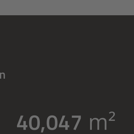
en
40,047
m²