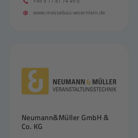
+49 9 11 81 74 49 0
www.messebau-woernlein.de
Neumann&Müller GmbH &
Co. KG