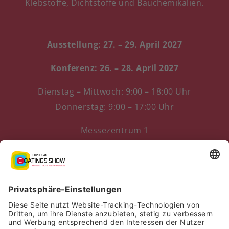
Klebstoffe, Dichtstoffe und Bauchemikalien.
Ausstellung: 27. – 29. April 2027
Konferenz: 26. – 28. April 2027
Dienstag – Mittwoch: 9:00 – 18:00 Uhr
Donnerstag: 9:00 – 17:00 Uhr
Messezentrum 1
90471 Nürnberg, Deutschland