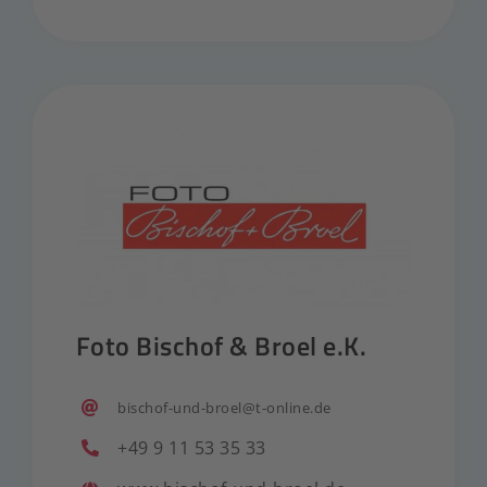
Foto Bischof & Broel e.K.
bischof-und-broel@t-online.de
+49 9 11 53 35 33