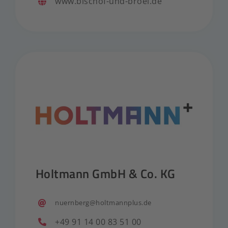
www.bischof-und-broel.de
Holtmann GmbH & Co. KG
nuernberg@holtmannplus.de
+49 91 14 00 83 51 00