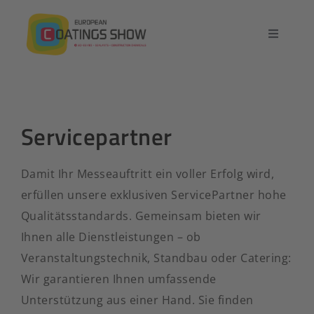
Zum
Inhalt
Navigatio
springen
umschalt
Startseite
Überblick
Servicepartner
Ausstellung
Damit Ihr Messeauftritt ein voller Erfolg wird,
erfüllen unsere exklusiven ServicePartner hohe
Konferenz
Qualitätsstandards. Gemeinsam bieten wir
Ihnen alle Dienstleistungen – ob
Kontakt
Veranstaltungstechnik, Standbau oder Catering:
Wir garantieren Ihnen umfassende
Unterstützung aus einer Hand. Sie finden
Deutsch