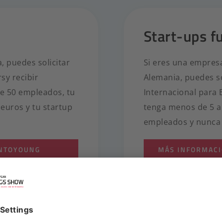
Start-ups f
, puedes solicitar
Si eres una empres
sy recibir
Alemania, puedes sol
e 50 empleados, tu
Internacional para
 euros y tu startup
tenga menos de 5 a
empleados y nunca 
UNTOYOUNG
MÁS INFORMAC