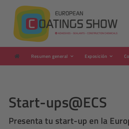
Ir
al
contenido
Resumen general
Exposición
Co
Start-ups@ECS
Presenta tu start-up en la Eur