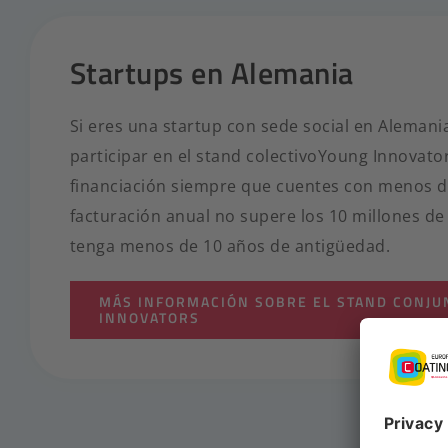
Startups en Alemania
Si eres una startup con sede social en Alemania
participar en el stand colectivoYoung Innovator
financiación siempre que cuentes con menos d
facturación anual no supere los 10 millones de
tenga menos de 10 años de antigüedad.
MÁS INFORMACIÓN SOBRE EL STAND CONJ
INNOVATORS