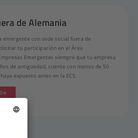
uera de Alemania
a emergente con sede social fuera de
icitar tu participación en el Área
 Empresas Emergentes siempre que tu empresa
ños de antigüedad, cuente con menos de 50
haya expuesto antes en la ECS.
IÓN