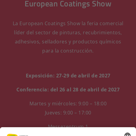
European Coatings Show
La European Coatings Show la feria comercial
líder del sector de pinturas, recubrimientos,
adhesivos, selladores y productos químicos
para la construcción.
Exposición: 27-29 de abril de 2027
Conferencia: del 26 al 28 de abril de 2027
Martes y miércoles: 9:00 – 18:00
Jueves: 9:00 – 17:00
Messezentrum 1
90471 Núremberg, Alemania