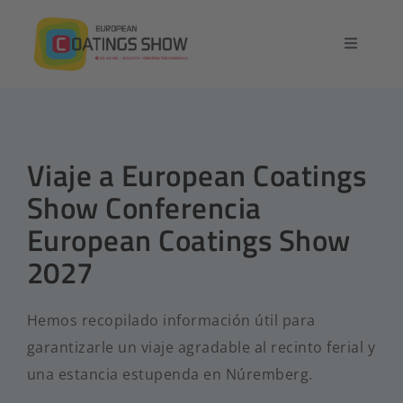
Ir
al
Alternar
contenido
navegaci
Inicio
Resumen general
Viaje a European Coatings
Show Conferencia
Exposición
European Coatings Show
2027
Conferencia
Hemos recopilado información útil para
Contacto
garantizarle un viaje agradable al recinto ferial y
una estancia estupenda en Núremberg.
Español