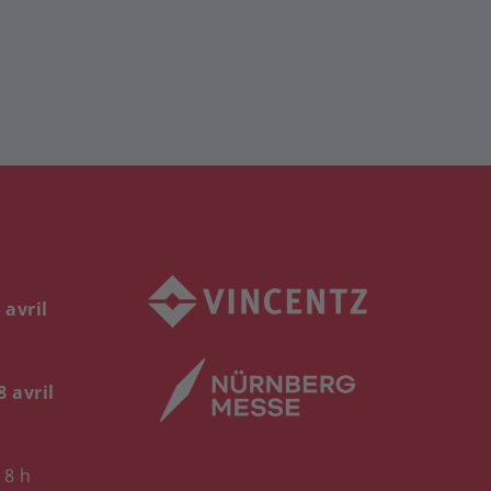
 avril
8 avril
18 h