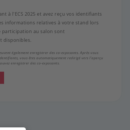
nt à l'ECS 2025 et avez reçu vos identifiants
s informations relatives à votre stand lors
 participation au salon sont
 disponibles.
peuvent également enregistrer des co-exposants. Après vous
identifiants, vous êtes automatiquement redirigé vers l'aperçu
pouvez enregistrer des co-exposants.