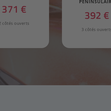
PÉNINSULAI
371 €
392 €
2 côtés ouverts
3 côtés ouvert