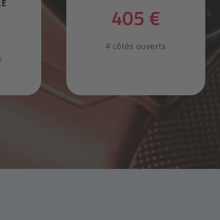
RE
405 €
4 côtés ouverts
s