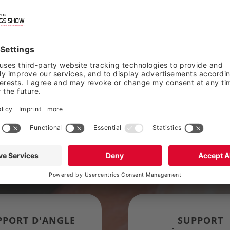
Aperçu des prix
R RÉSERVATION ANTICIPÉE DE 7 EUR/M² POU
REÇUES PAR L'ORGANISATEUR AVANT LE 15 JU
PPORT D'ANGLE
SUPPORT