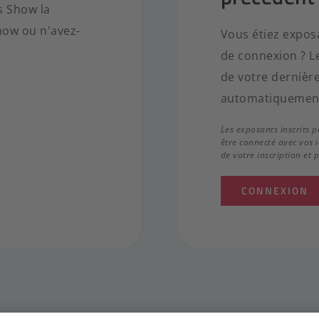
s Show la
how ou n'avez-
Vous étiez exposa
de connexion ? Le
de votre dernière
automatiquement
Les exposants inscrits 
être connecté avec vos 
de votre inscription et 
CONNEXION