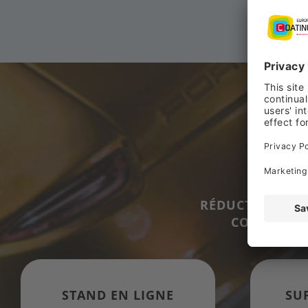
RÉDUCTION POU
COMPLÈTES 
STAND EN LIGNE
SU