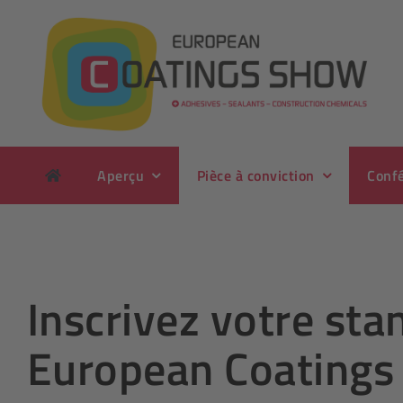
Passer
au
contenu
Aperçu
Pièce à conviction
Conf
Inscrivez votre sta
European Coatings