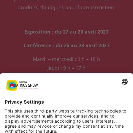
produits chimiques pour la construction.
Exposition : du 27 au 29 avril 2027
Conférence : du 26 au 28 avril 2027
Mardi – mercredi : 9 h – 18 h
Jeudi : 9 h – 17 h
Messezentrum 1
90471 Nuremberg, Allemagne