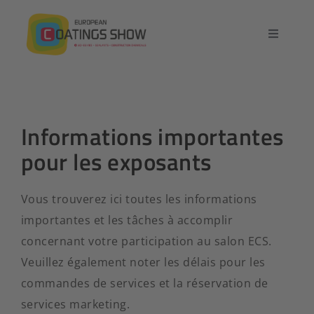
Passer
au
Basculer
contenu
la
Accueil
navigatio
Aperçu
Informations importantes
pour les exposants
Pièce à conviction
Vous trouverez ici toutes les informations
Conférence
importantes et les tâches à accomplir
concernant votre participation au salon ECS.
Contact
Veuillez également noter les délais pour les
commandes de services et la réservation de
Français
services marketing.