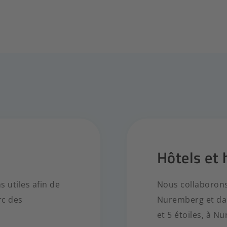
Hôtels et
 utiles afin de
Nous collaborons
rc des
Nuremberg et dan
et 5 étoiles, à N