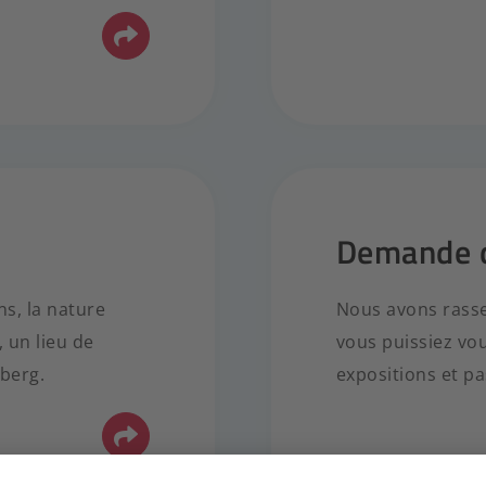
Demande d
ns, la nature
Nous avons rasse
 un lieu de
vous puissiez vo
mberg.
expositions et p