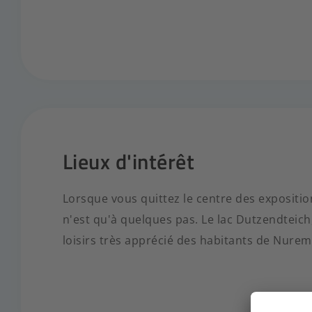
Lieux d'intérêt
Lorsque vous quittez le centre des expositio
n'est qu'à quelques pas. Le lac Dutzendteich,
loisirs très apprécié des habitants de Nure