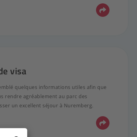
e visa
mblé quelques informations utiles afin que
us rendre agréablement au parc des
asser un excellent séjour à Nuremberg.