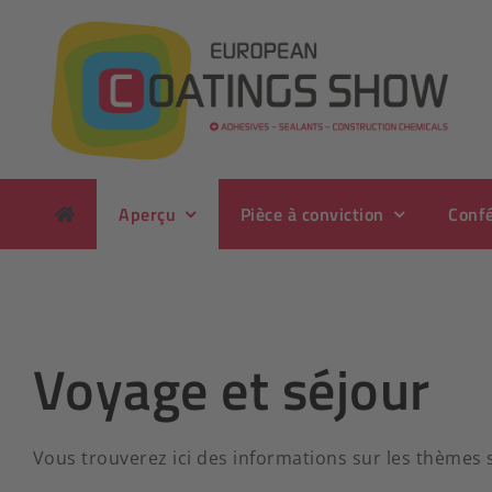
Passer
au
contenu
Aperçu
Pièce à conviction
Conf
Voyage et séjour
Vous trouverez ici des informations sur les thèmes s