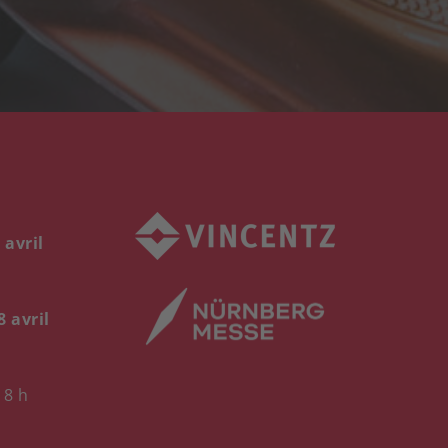
 avril
8 avril
18 h